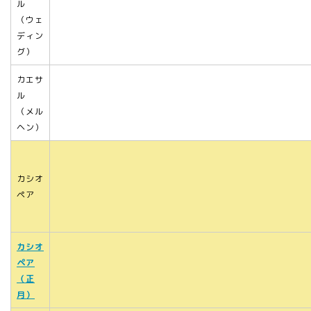
ル
（ウェ
ディン
グ）
カエサ
ル
（メル
ヘン）
カシオ
ペア
カシオ
ペア
（正
月）