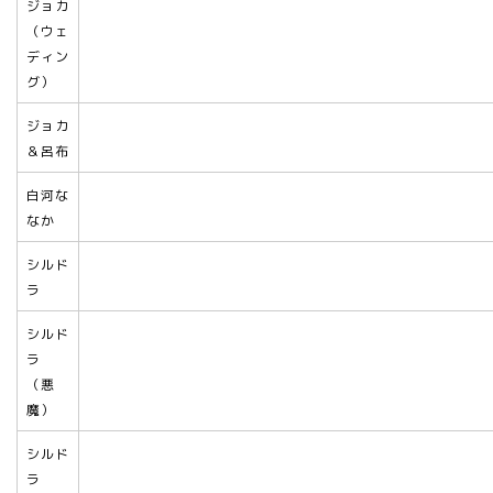
ジョカ
（ウェ
ディン
グ）
ジョカ
＆呂布
白河な
なか
シルド
ラ
シルド
ラ
（悪
魔）
シルド
ラ