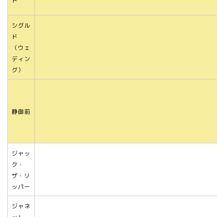
ド
シグル
ド
（ウェ
ディン
グ）
静御前
ジャッ
ク・
ザ・リ
ッパー
ジャネ