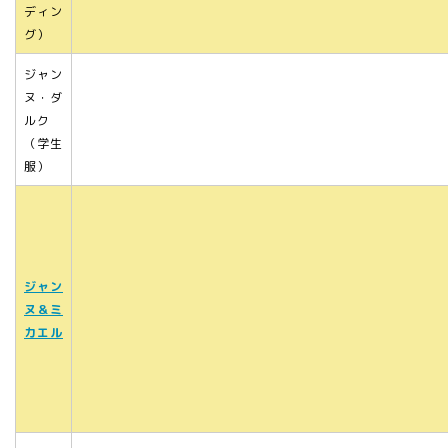
ディン
グ）
ジャン
ヌ・ダ
ルク
（学生
服）
ジャン
ヌ＆ミ
カエル