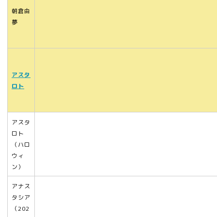
朝倉由
夢
アスタ
ロト
アスタ
ロト
（ハロ
ウィ
ン）
アナス
タシア
（202