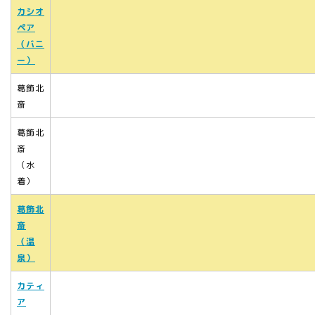
カシオ
ペア
（バニ
ー）
葛飾北
斎
葛飾北
斎
（水
着）
葛飾北
斎
（温
泉）
カティ
ア