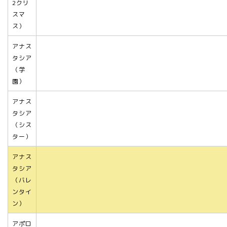
2クリ
スマ
ス）
アナス
タシア
（学
園）
アナス
タシア
（シス
ター）
アナス
タシア
（バレ
ンタイ
ン）
アポロ