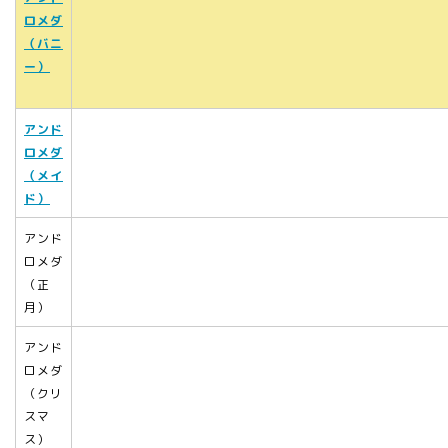
ロメダ
（バニ
ー）
アンド
ロメダ
（メイ
ド）
アンド
ロメダ
（正
月）
アンド
ロメダ
（クリ
スマ
ス）