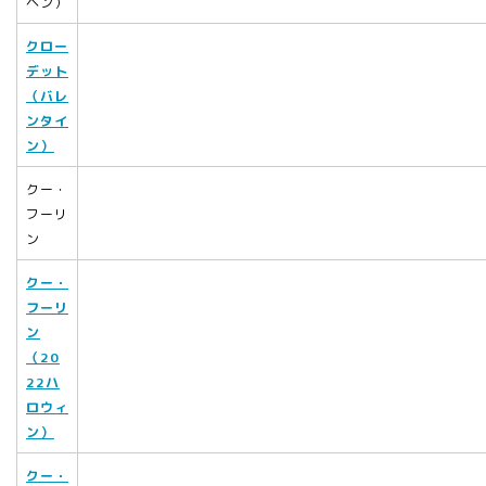
ヘン）
クロー
デット
（バレ
ンタイ
ン）
クー・
フーリ
ン
クー・
フーリ
ン
（20
22ハ
ロウィ
ン）
クー・