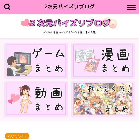
2次元パイズリブログ
れじぇくろ！