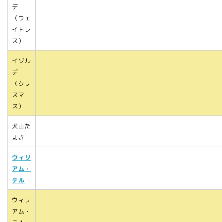
デ
（ウェ
イトレ
ス）
イゾル
デ
（クリ
スマ
ス）
犬山た
まき
ウィリ
アム・
テル
ウィリ
アム・