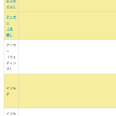
レンタ
イン）
アーサ
ー
（天
使）
アーサ
ー
（ウェ
ディン
グ）
イゾル
デ
イゾル