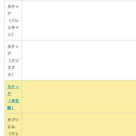
カティ
ア
（バレ
ンタイ
ン）
カティ
ア
（クリ
スマ
ス）
カティ
ア
（学生
服）
ガブリ
エル
（ウェ