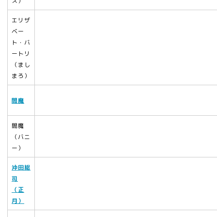
ス）
エリザ
ベー
ト・バ
ートリ
（まし
まろ）
閻魔
閻魔
（バニ
ー）
沖田総
司
（正
月）