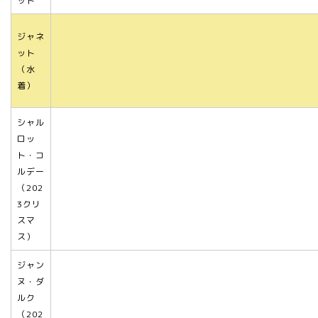
ット
ジャネ
ット
（水
着）
シャル
ロッ
ト・コ
ルデー
（202
3クリ
スマ
ス）
ジャン
ヌ・ダ
ルク
（202