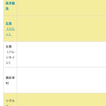
坂本龍
馬
左慈
（バニ
ー）
左慈
（バレ
ンタイ
ン）
真田幸
村
シグル