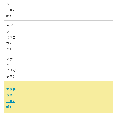
ン
（第2
部）
アポロ
ン
（ハロ
ウィ
ン）
アポロ
ン
（パジ
ャマ）
アマテ
ラス
（第2
部）