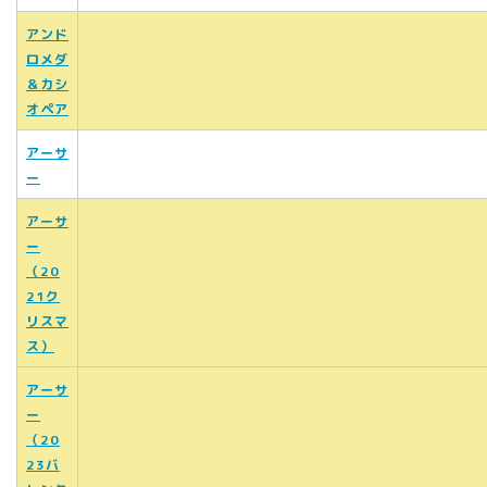
アンド
ロメダ
＆カシ
オペア
アーサ
ー
アーサ
ー
（20
21ク
リスマ
ス）
アーサ
ー
（20
23バ