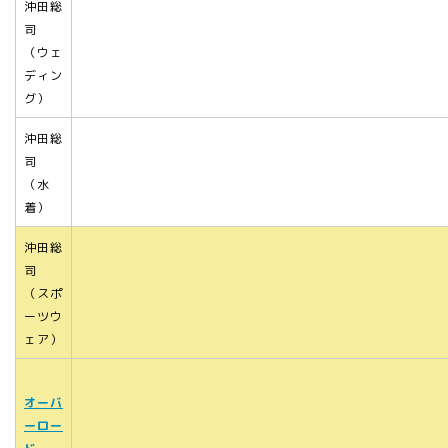
沖田総
司
（ウェ
ディン
グ）
沖田総
司
（水
着）
沖田総
司
（スポ
ーツウ
ェア）
オーバ
ーロー