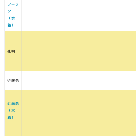
フーリ
ン
（水
着）
孔明
近藤勇
近藤勇
（水
着）