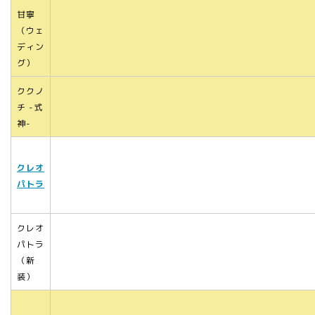
甘寧
（ウェ
ディン
グ）
ククノ
チ -式
神-
クレオ
パトラ
クレオ
パトラ
（新
装）