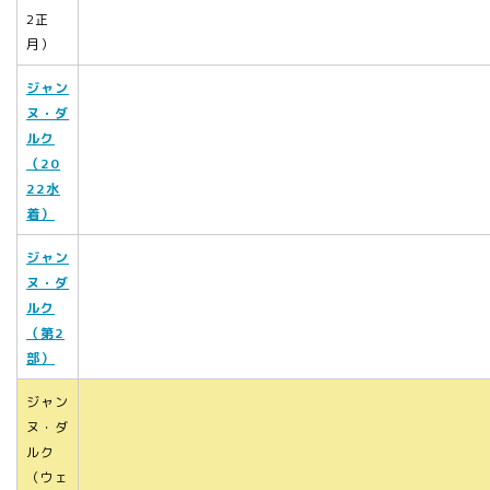
2正
月）
ジャン
ヌ・ダ
ルク
（20
22水
着）
ジャン
ヌ・ダ
ルク
（第2
部）
ジャン
ヌ・ダ
ルク
（ウェ