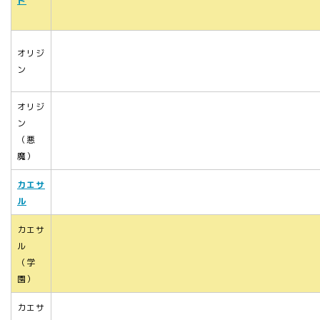
ド
オリジ
ン
オリジ
ン
（悪
魔）
カエサ
ル
カエサ
ル
（学
園）
カエサ