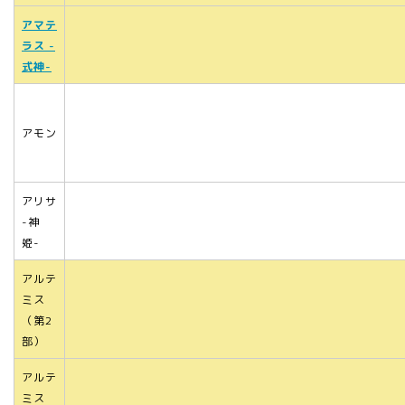
アマテ
ラス -
式神-
アモン
アリサ
-神
姫-
アルテ
ミス
（第2
部）
アルテ
ミス