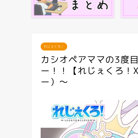
れじぇくろ！
カシオペアママの3度
ー！！【れじぇくろ！
ー）～