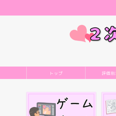
トップ
評価別