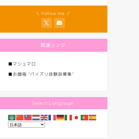
＼ Follow me ／
関連リンク
■
マシュマロ
■
お題箱 “パイズリ体験談募集”
Select Language