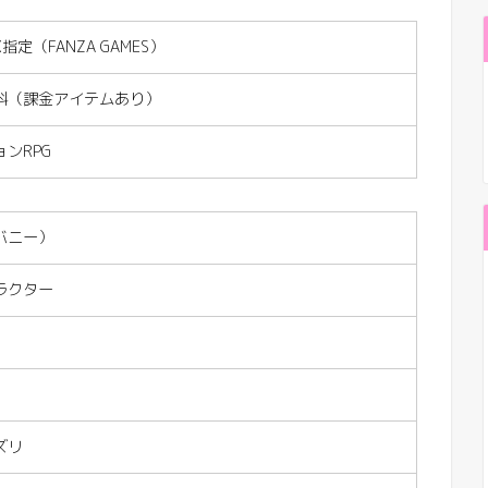
定（FANZA GAMES）
料（課金アイテムあり）
ンRPG
バニー）
ラクター
ズリ