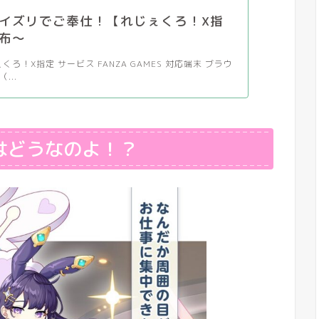
イズリでご奉仕！【れじぇくろ！X指
布～
くろ！X指定 サービス FANZA GAMES 対応端末 ブラウ
（...
はどうなのよ！？