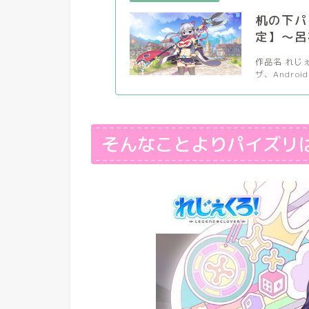
机の下パ
定】～呂
作品名 れじぇ
ザ、Android
そんなことよりパイズリ