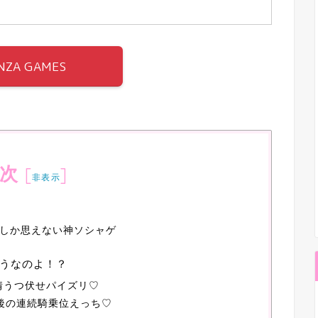
NZA GAMES
次
[
]
非表示
しか思えない神ソシャゲ
うなのよ！？
情うつ伏せパイズリ♡
後の連続騎乗位えっち♡