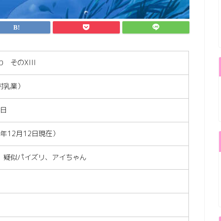
 そのXIII
村乳業）
4日
2年12月12日現在）
、疑似パイズリ、アイちゃん