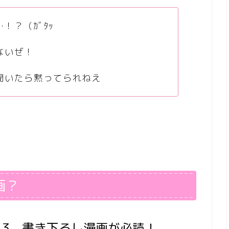
！？（ｶﾞﾀｯ
ないぜ！
聞いたら黙ってられねえ
画？
13。書き下ろし漫画が必読！