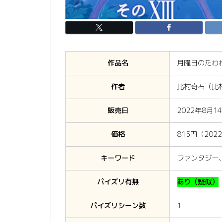
作品名
月曜日のたわわ
作者
比村奇石（比
販売日
2022年8月1
価格
815円（202
キーワード
ファンタジー
パイズリ有無
あり（疑似）
パイズリシーン数
1