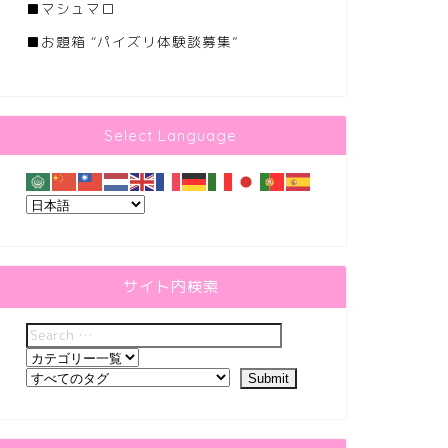
■
マシュマロ
■
お題箱 “パイズリ体験談募集”
Select Language
サイト内検索