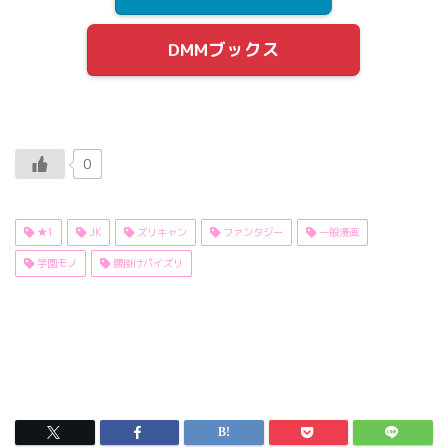
DMMブックス
0
★1
JK
ズリキャン
ファンタジー
一般漫画
学園モノ
腰掛けパイズリ