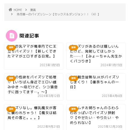
HOME
漫画
本作唯一のパイズリシーン【セックス＆ダンジョン！！ （4）】
関連記事
ロリ巨乳ママが電車内で仁王
パイズリがあるのは嬉しいん
漫画
漫画
立ちパイズリ！【新しくでき
だけど、発射してほしかっ
たママがエロすぎる日常。】
た……！【みょーちゃん先生か
くパコりき】
2023年1月5日
2024年1月15日
息子の性欲をパイズリで処理
貞操観念皆無なJKがパイズリ
漫画
漫画
♡【いちばん身近でエロい雌
しまくり！【優奈ちゃんの一
みゆき 〜母だけど、シコ猿息
日】
子に困ってます…。〜】
2024年3月12日
2023年4月6日
パイズリなし。爆乳魔女が客
ムチムチお姉ちゃんのふわふ
漫画
漫画
に襲われちゃう！【魔女は結
わおっぱいでパイズリ狭射
局その客と。。。】
♡【やせたい・やりたい・や
められない】
2022年9月21日
2023年12月20日