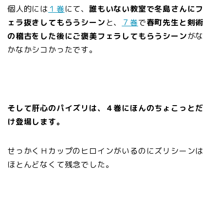
個人的には
１巻
にて、
誰もいない教室で冬島さんにフ
ェラ抜きしてもらうシーン
と、
７巻
で
春町先生と剣術
の稽古をした後にご褒美フェラしてもらうシーン
がな
かなかシコかったです。
そして肝心のパイズリは、４巻にほんのちょこっとだ
け登場します。
せっかくＨカップのヒロインがいるのにズリシーンは
ほとんどなくて残念でした。