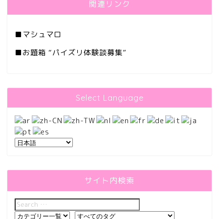
関連リンク
■
マシュマロ
■
お題箱 “パイズリ体験談募集”
Select Language
サイト内検索