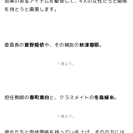
効果のあるアイテムを駆使して、4人の女性たちと関係
を持とうと画策します。
委員長の
夏野姫依
や、その親友の
秋津摩耶
。
１巻より。
担任教師の
春町葉白
と、クラスメイトの
冬島縁糸
。
１巻より。
彼女たちと肉体関係を持ってLvを上げ、そののちには