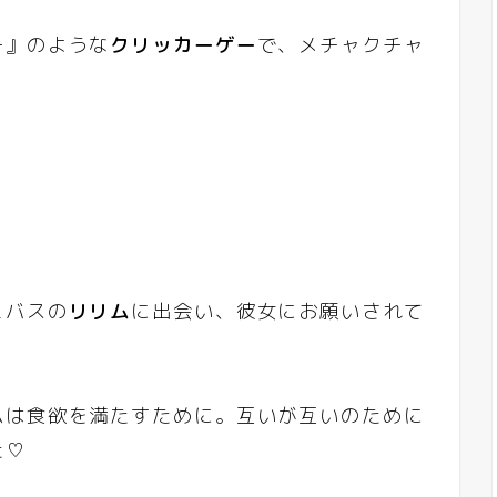
ー』のような
クリッカーゲー
で、メチャクチャ
ュバスの
リリム
に出会い、彼女にお願いされて
ムは食欲を満たすために。互いが互いのために
た♡