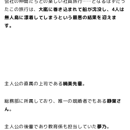
会社の仲間たちとの楽しい社員旅行……となるはずだっ
たこの旅行は、
大嵐に巻き込まれて船が沈没し、4人は
無人島に漂着してしまうという最悪の結果を迎えま
す。
主人公の直属の上司である
暁美先輩
。
総務部に所属しており、唯一の既婚者でもある
静葉さ
ん
。
主人公の後輩であり教育係も担当していた
夢乃
。