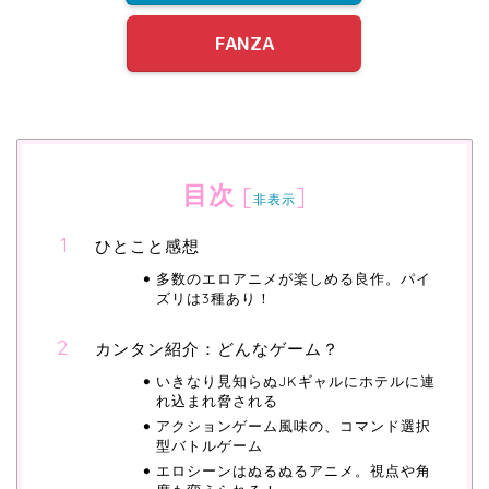
FANZA
目次
[
]
非表示
ひとこと感想
多数のエロアニメが楽しめる良作。パイ
ズリは3種あり！
カンタン紹介：どんなゲーム？
いきなり見知らぬJKギャルにホテルに連
れ込まれ脅される
アクションゲーム風味の、コマンド選択
型バトルゲーム
エロシーンはぬるぬるアニメ。視点や角