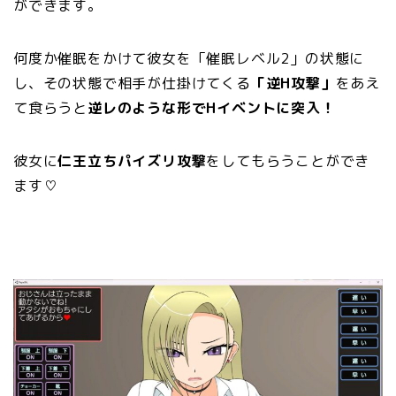
ができます。
何度か催眠をかけて彼女を「催眠レベル2」の状態に
し、その状態で相手が仕掛けてくる
「逆H攻撃」
をあえ
て食らうと
逆レのような形でHイベントに突入！
彼女に
仁王立ちパイズリ攻撃
をしてもらうことができ
ます♡