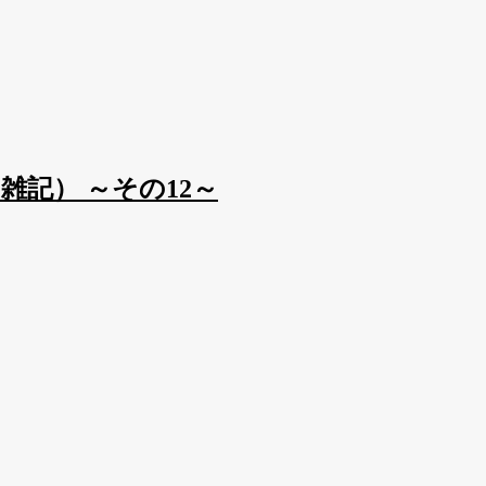
記） ～その12～