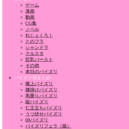
ゲーム
漫画
動画
CG集
ノベル
れじぇくろ！
とのフラ
シャンドラ
クルスタ
巨乳バースト
その他
本日のパイズリ
パイズリ別まとめ
膝上パイズリ
腰掛けパイズリ
馬乗りパイズリ
縦パイズリ
仁王立ちパイズリ
うつ伏せパイズリ
69パイズリ
パイズリフェラ（舐）