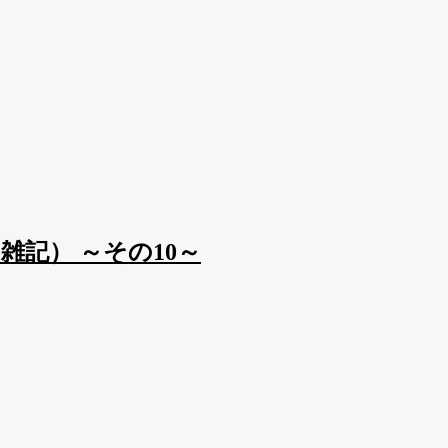
記） ～その10～