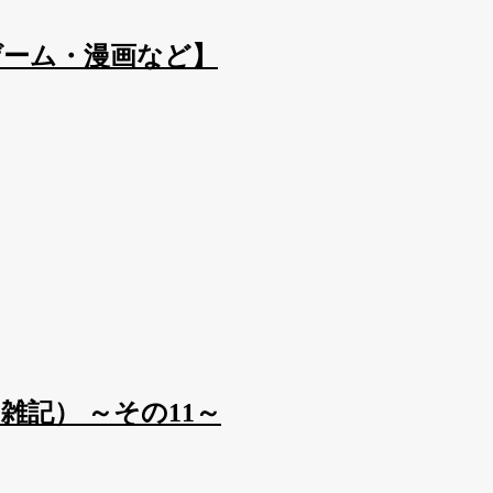
ゲーム・漫画など】
記） ～その11～