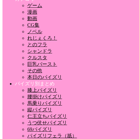
ゲーム
漫画
動画
CG集
ノベル
れじぇくろ！
とのフラ
シャンドラ
クルスタ
巨乳バースト
その他
本日のパイズリ
パイズリ別まとめ
膝上パイズリ
腰掛けパイズリ
馬乗りパイズリ
縦パイズリ
仁王立ちパイズリ
うつ伏せパイズリ
69パイズリ
パイズリフェラ（舐）