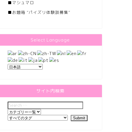
■
マシュマロ
■
お題箱 “パイズリ体験談募集”
Select Language
サイト内検索