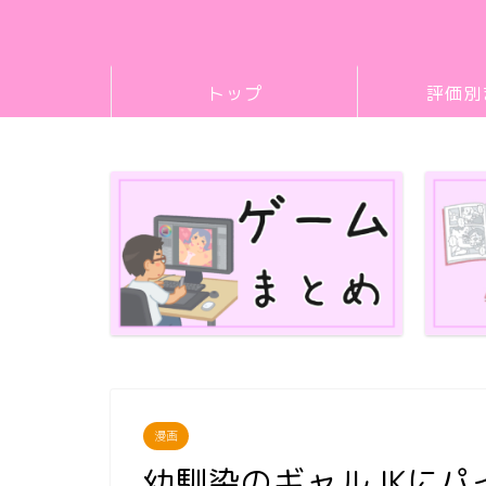
トップ
評価別
漫画
幼馴染のギャルJKに