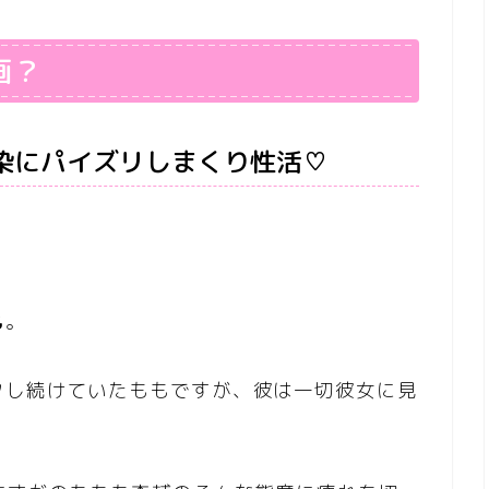
画？
染にパイズリしまくり性活♡
も
。
クし続けていたももですが、彼は一切彼女に見