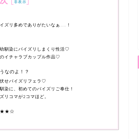
次
[
]
非表示
イズリ多めでありがたいなぁ……！
幼馴染にパイズリしまくり性活♡
のイチャラブカップル作品♡
うなのよ！？
伏せパイズリフェラ♡
馴染に、初めてのパイズリご奉仕！
ズリコマが2コマほど。
★★☆