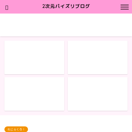
2次元パイズリブログ
れじぇくろ！