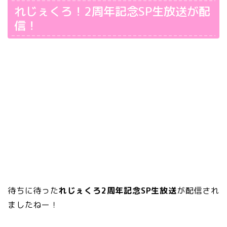
れじぇくろ！2周年記念SP生放送が配
信！
待ちに待った
れじぇくろ2周年記念SP生放送
が配信され
ましたねー！