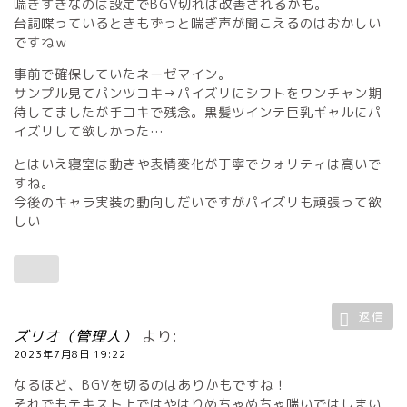
喘ぎすぎなのは設定でBGV切れば改善されるかも。
台詞喋っているときもずっと喘ぎ声が聞こえるのはおかしい
ですねｗ
事前で確保していたネーゼマイン。
サンプル見てパンツコキ→パイズリにシフトをワンチャン期
待してましたが手コキで残念。黒髪ツインテ巨乳ギャルにパ
イズリして欲しかった…
とはいえ寝室は動きや表情変化が丁寧でクォリティは高いで
すね。
今後のキャラ実装の動向しだいですがパイズリも頑張って欲
しい
返信
ズリオ（管理人）
より:
2023年7月8日 19:22
なるほど、BGVを切るのはありかもですね！
それでもテキスト上ではやはりめちゃめちゃ喘いではしまい