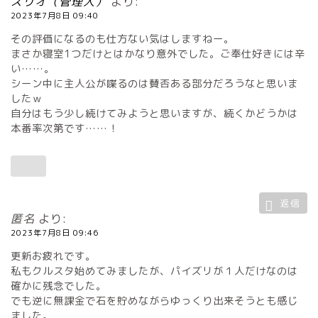
ズリオ（管理人）
より:
2023年7月8日 09:40
その評価になるのも仕方ない気はしますねー。
まさか寝室1つだけとはかなり意外でした。ご奉仕好きには辛
い……。
シーン中に主人公が喋るのは賛否ある部分だろうなと思いま
したｗ
自分はもう少し続けてみようと思いますが、続くかどうかは
本番率次第です……！
返信
匿名
より:
2023年7月8日 09:46
更新お疲れです。
私もクルスタ始めてみましたが、パイズリが１人だけなのは
確かに残念でした。
でも逆に無課金で石を貯めながらゆっくり出来そうとも感じ
ました。