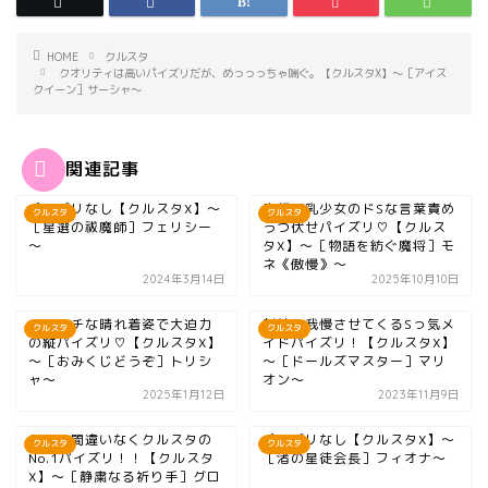
HOME
クルスタ
クオリティは高いパイズリだが、めっっっちゃ喘ぐ。【クルスタX】～［アイス
クイーン］サーシャ～
関連記事
パイズリなし【クルスタX】～
童顔爆乳少女のドSな言葉責め
クルスタ
クルスタ
［星選の祓魔師］フェリシー
うつ伏せパイズリ♡【クルス
～
タX】～［物語を紡ぐ魔将］モ
ネ《傲慢》～
2024年3月14日
2025年10月10日
エチエチな晴れ着姿で大迫力
射精を我慢させてくるSっ気メ
クルスタ
クルスタ
の縦パイズリ♡【クルスタX】
イドパイズリ！【クルスタX】
～［おみくじどうぞ］トリシ
～［ドールズマスター］マリ
ャ～
オン～
2025年1月12日
2023年11月9日
これは間違いなくクルスタの
パイズリなし【クルスタX】～
クルスタ
クルスタ
No.1パイズリ！！【クルスタ
［渚の星徒会長］フィオナ～
X】～［静粛なる祈り手］グロ