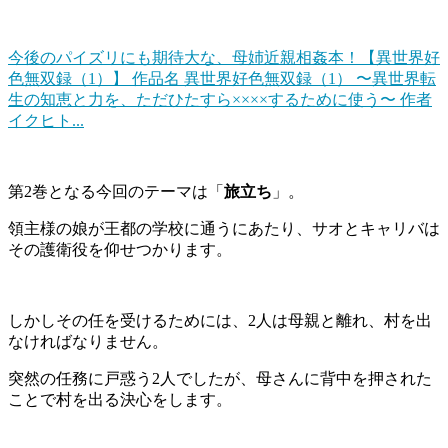
今後のパイズリにも期待大な、母姉近親相姦本！【異世界好
色無双録（1）】
作品名 異世界好色無双録（1） 〜異世界転
生の知恵と力を、ただひたすら××××するために使う〜 作者
イクヒト...
第2巻となる今回のテーマは「
旅立ち
」。
領主様の娘が王都の学校に通うにあたり、サオとキャリバは
その護衛役を仰せつかります。
しかしその任を受けるためには、2人は母親と離れ、村を出
なければなりません。
突然の任務に戸惑う2人でしたが、母さんに背中を押された
ことで村を出る決心をします。