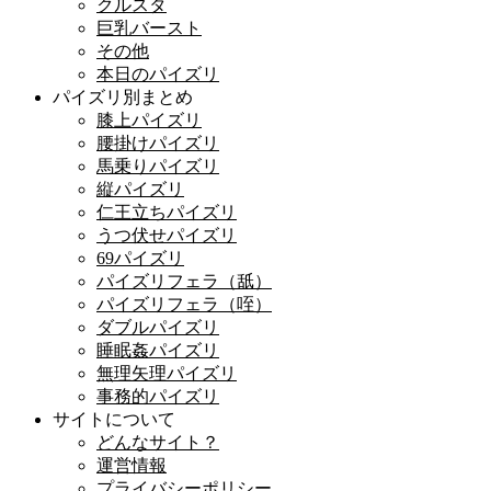
クルスタ
巨乳バースト
その他
本日のパイズリ
パイズリ別まとめ
膝上パイズリ
腰掛けパイズリ
馬乗りパイズリ
縦パイズリ
仁王立ちパイズリ
うつ伏せパイズリ
69パイズリ
パイズリフェラ（舐）
パイズリフェラ（咥）
ダブルパイズリ
睡眠姦パイズリ
無理矢理パイズリ
事務的パイズリ
サイトについて
どんなサイト？
運営情報
プライバシーポリシー