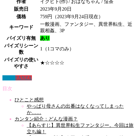
作者
イクヒト(作) / おはなちゃん / 窪茶
販売日
2023年9月20日
価格
759円（2023年9月24日現在）
一般漫画、ファンタジー、異世界転生、近
キーワード
親相姦、3P
パイズリ有無
あり
パイズリシーン
1（1コマのみ）
数
パイズリの使い
★☆☆☆☆
やすさ
DLsite
FANZA
目次
ひとこと感想
やっぱり母さんの出番はなくなってしまった
か……
カンタン紹介：どんな漫画？
【あらすじ】異世界転生ファンタジー。今回は旅
立ち編！