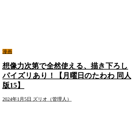
漫画
想像力次第で全然使える、描き下ろし
パイズリあり！【月曜日のたわわ 同人
版15】
2024年1月5日
ズリオ（管理人）