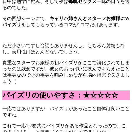
日中は勉学に励み、そして夜は
毎晩セックス三昧
の日々を送
るのでした。
その回想シーンにて、
キャリバ姉さんとスターフお嬢様にW
パイズリ
をしてもらっているコマが1コマだけあります。
ただ小さいですし台詞もありませんし、もちろん射精もな
し。実用性はほとんどないでしょう。
貴重なスターフお嬢様の初パイズリがここで消化されてしま
ったのは残念ですが、彼女のおっぱいに挟んでもらえたこと
は事実なのでその事実を噛みしめながら脳内補完でヌきまし
ょう（
パイズリの使いやすさ：★☆☆☆☆
一応ではありますが、パイズリがあったこと自体は良いこと
ですね。
これで一応1,2巻共にパイズリがある作品となったので、こ
のまま3,4,5……と毎巻パイズリがあってほしいな～。