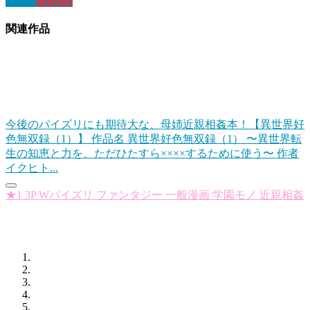
DLsite
FANZA
関連作品
今後のパイズリにも期待大な、母姉近親相姦本！【異世界好
色無双録（1）】
作品名 異世界好色無双録（1） 〜異世界転
生の知恵と力を、ただひたすら××××するために使う〜 作者
イクヒト...
★1
3P
Wパイズリ
ファンタジー
一般漫画
学園モノ
近親相姦