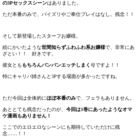
の3Pセックスシーン
はありました。
ただ本番のみで、パイズリやご奉仕プレイはなし。残念！！
そして新登場したスターフお嬢様。
絵にかいたような
世間知らずふわふわ系お嬢様
で、非常にあ
ざとい！！ 好きです。
彼女とも
もちろんバンバンエッチしまくり
ですよ！！
特にキャリバ姉さんと3Pする場面が多かったですね。
ただ今回は全体的に
ほぼ本番のみ
で、フェラもありません。
あととても残念だったのが、
今回は1巻にあったようなオマ
ケ漫画もありません！
ここでのエロエロなシーンにも期待していただけに残
念……！！