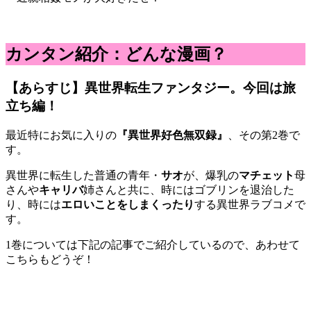
カンタン紹介：どんな漫画？
【あらすじ】異世界転生ファンタジー。今回は旅
立ち編！
最近特にお気に入りの
『異世界好色無双録』
、その第2巻で
す。
異世界に転生した普通の青年・
サオ
が、爆乳の
マチェット
母
さんや
キャリバ
姉さんと共に、時にはゴブリンを退治した
り、時には
エロいことをしまくったり
する異世界ラブコメで
す。
1巻については下記の記事でご紹介しているので、あわせて
こちらもどうぞ！