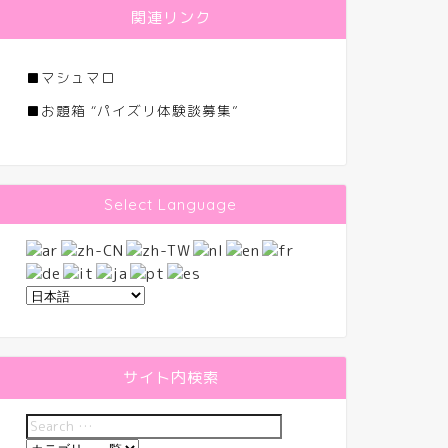
関連リンク
■
マシュマロ
■
お題箱 “パイズリ体験談募集”
Select Language
サイト内検索