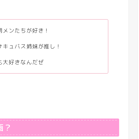
期メンたちが好き！
サキュバス姉妹が推し！
も大好きなんだぜ
画？