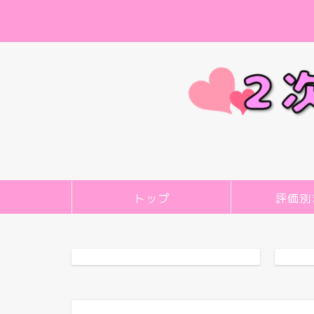
トップ
評価別