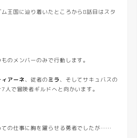
ダム王国に辿り着いたところから8話目はスタ
つものメンバーのみで行動します。
ティアーネ
、従者の
ミラ
、そしてサキュバスの
計7人で冒険者ギルドへと向かいます。
めての仕事に胸を躍らせる勇者でしたが……