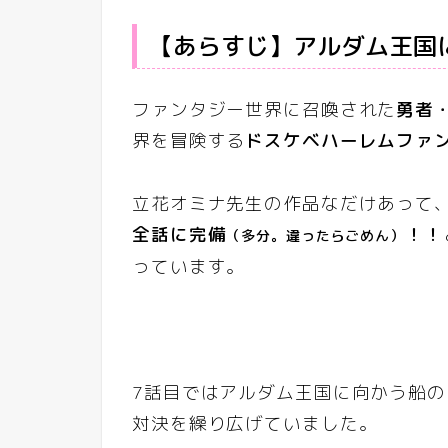
【あらすじ】アルダム王国
ファンタジー世界に召喚された
勇者
界を冒険する
ドスケベハーレムファ
立花オミナ先生の作品なだけあって
全話に完備
！！
（多分。違ったらごめん）
っています。
7話目ではアルダム王国に向かう船
対決を繰り広げていました。