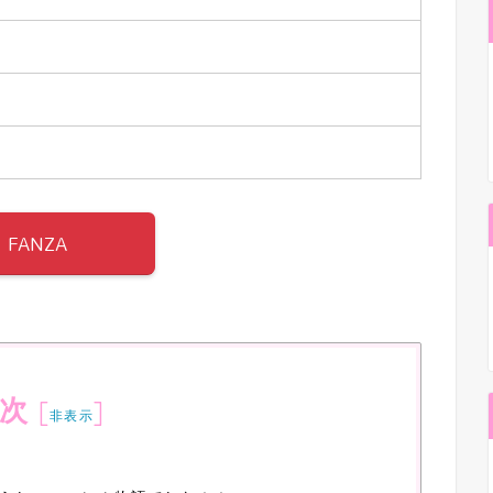
FANZA
次
[
]
非表示