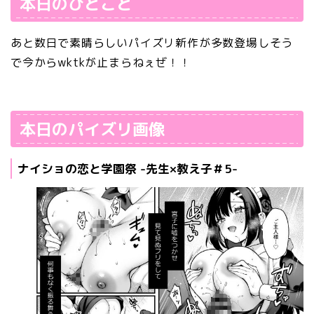
本日のひとこと
あと数日で素晴らしいパイズリ新作が多数登場しそう
で今からwktkが止まらねぇぜ！！
本日のパイズリ画像
ナイショの恋と学園祭 -先生×教え子＃5-