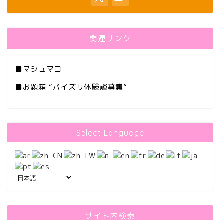
関連リンク
■
マシュマロ
■
お題箱 “パイズリ体験談募集”
Select Language
サイト内検索