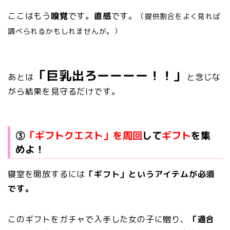
ここはもう
嗅覚
です。
直感
です。
（提供割合をよく見れば
調べられるかもしれませんが。）
「巨乳出ろーーーー！！」
あとは
と念じな
がら結果を見守るだけです。
③
「ギフトクエスト」を周回
して
ギフト
を集
めよ！
寝室を開放するには
「ギフト」というアイテムが必須
です。
このギフトをガチャで入手した女の子に贈り、
「適合