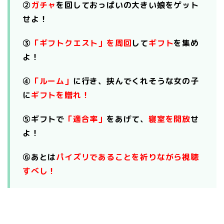
②
ガチャ
を回しておっぱいの大きい娘をゲット
せよ！
③
「ギフトクエスト」を周回
して
ギフト
を集め
よ！
④
「ルーム」
に行き、挟んでくれそうな女の子
に
ギフトを贈れ！
⑤ギフトで
「適合率」
をあげて、
寝室を開放
せ
よ！
⑥あとは
パイズリであることを祈りながら視聴
すべし！