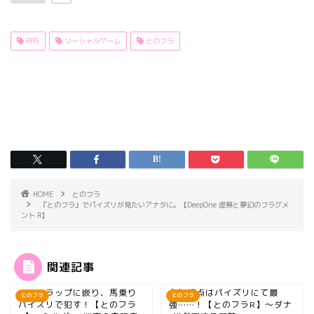
RPG
ソーシャルゲーム
とのフラ
HOME
とのフラ
『とのフラ』でパイズリが見たいアナタに。【DeepOne 虚無と夢幻のフラグメ
ント R】
関連記事
エロトラップに嵌り、馬乗り
主観視点はパイズリにて最
とのフラ
とのフラ
パイズリで犯す！【とのフラ
強……！【とのフラR】～ダナ