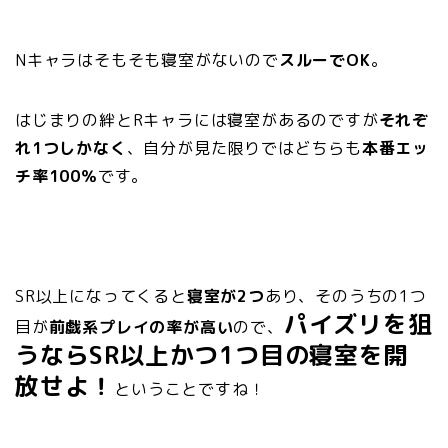
Nキャラはそもそも寝室がないので
スルーでOK
。
はじまりの絆とRキャラには寝室があるのですが
それぞ
れ1つしかなく
、自分が見た限りではどちらも
本番エッ
チ率100％
です。
SR以上になってくると
寝室が2つ
あり、そのうちの1つ
パイズリを狙
目が
前戯系プレイの率が高い
ので、
うならSR以上かつ1つ目の寝室を開
放せよ！
ということですね！